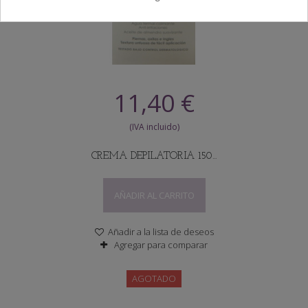
11,40 €
CREMA DEPILATORIA 150...
AÑADIR AL CARRITO
Añadir a la lista de deseos
Agregar para comparar
AGOTADO