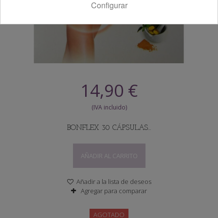
Configurar
14,90 €
BONFLEX 30 CÁPSULAS...
AÑADIR AL CARRITO
Añadir a la lista de deseos
Agregar para comparar
AGOTADO