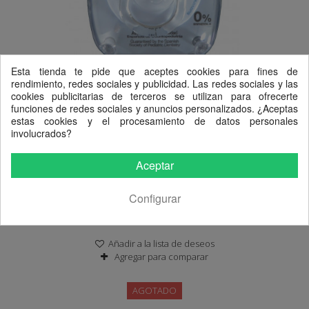
Esta tienda te pide que aceptes cookies para fines de
rendimiento, redes sociales y publicidad. Las redes sociales y las
cookies publicitarias de terceros se utilizan para ofrecerte
4,15 €
funciones de redes sociales y anuncios personalizados. ¿Aceptas
estas cookies y el procesamiento de datos personales
involucrados?
Aceptar
CHUPETE EVOLUTION...
Configurar
AÑADIR AL CARRITO
Añadir a la lista de deseos
Agregar para comparar
AGOTADO