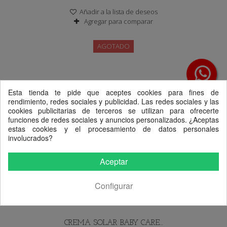
Añadir a la lista de deseos
Agregar para comparar
AGOTADO
Esta tienda te pide que aceptes cookies para fines de
rendimiento, redes sociales y publicidad. Las redes sociales y las
cookies publicitarias de terceros se utilizan para ofrecerte
funciones de redes sociales y anuncios personalizados. ¿Aceptas
estas cookies y el procesamiento de datos personales
involucrados?
Aceptar
15,95 €
Configurar
CREMA SOLAR BABY CARE...