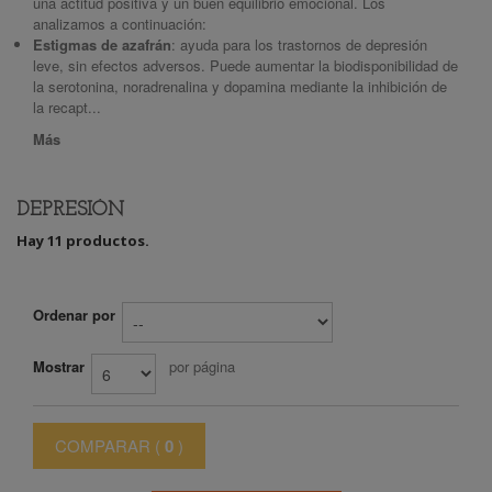
una actitud positiva y un buen equilibrio emocional. Los
analizamos a continuación:
Estigmas de azafrán
: ayuda para los trastornos de depresión
leve, sin efectos adversos. Puede aumentar la biodisponibilidad de
la serotonina, noradrenalina y dopamina mediante la inhibición de
la recapt...
Más
DEPRESIÓN
Hay 11 productos.
Ordenar por
Mostrar
por página
COMPARAR (
0
)