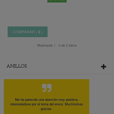
COMPARAR (
0
)
Mostrando 1 - 2 de 2 items
ANILLOS
Me ha parecido una atención muy positiva,
interesándose por el tema del envío. Muchísimas
gracias.