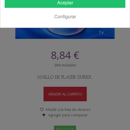
Aceptar
Configurar
8,84 €
ANILLO DE PLACER DUREX...
AÑADIR AL CARRITO
Añadir a la lista de deseos
Agregar para comparar
EN STOCK