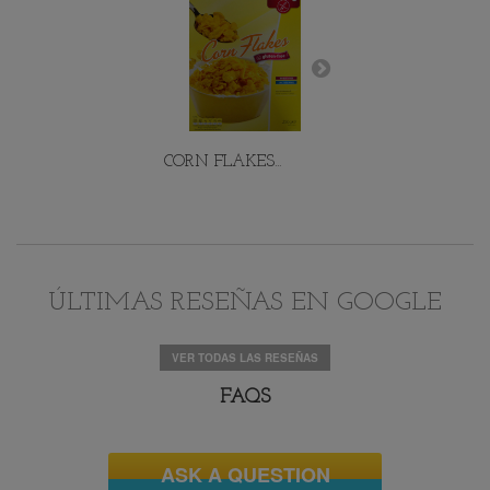
CORN FLAKES...
MINI PETIT...
ÚLTIMAS RESEÑAS EN GOOGLE
VER TODAS LAS RESEÑAS
FAQS
NEO PEQUES...
MATCHA EN...
ASK A QUESTION
AÑADIR AL CARRITO